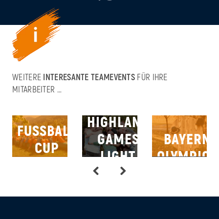
WEITERE
INTERESANTE TEAMEVENTS
FÜR IHRE
MITARBEITER …
HIGHLAND
FUSSBALL
GAMES
BAYERN
CUP
LIGHT
OLYMPICS