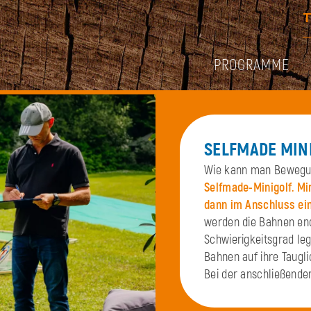
PROGRAMME
SELFMADE MIN
Wie kann man Bewegun
Selfmade-Minigolf. Min
dann im Anschluss ein
werden die Bahnen end
Schwierigkeitsgrad leg
Bahnen auf ihre Taugli
Bei der anschließende