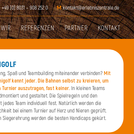
T
+49 (0) 8031 – 908 252 0
M
kontakt@erlebniszentrale.de
WIR
REFERENZEN
PARTNER
KONTAKT
IGOLF
g, Spaß und Teambuilding miteinander verbinden?
Mit
igolf kennt jeder. Die Bahnen selbst zu kreieren, um
 Turnier auszutragen, fast keiner.
In kleinen Teams
montiert und gestaltet. Die Spielregeln und den
t jedes Team individuell fest. Natürlich werden die
chkeit bei einem Turnier auf Herz und Nieren geprüft.
n Siegerehrung werden die besten Handicaps gekürt.