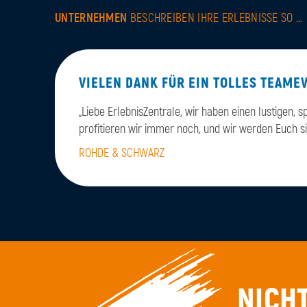
UNTERNEHMEN
BESCHREIBEN IHRE ERLEBNISSE SO …
VIELEN DANK FÜR EIN TOLLES TEAME
„Liebe ErlebnisZentrale, wir haben einen lustigen,
profitieren wir immer noch, und wir werden Euch s
ROHDE & SCHWARZ
NICHT