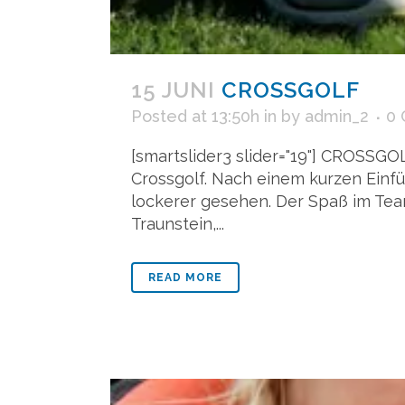
15 JUNI
CROSSGOLF
Posted at 13:50h
in
by
admin_2
0
[smartslider3 slider="19"] CROSSGO
Crossgolf. Nach einem kurzen Einfü
lockerer gesehen. Der Spaß im Tea
Traunstein,...
READ MORE