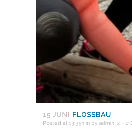
15 JUNI
FLOSSBAU
Posted at 13:35h
in
by
admin_2
0