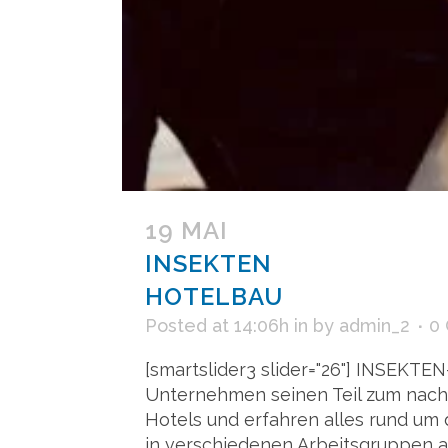
19 MAI
INSEKTEN
HOTELBAU
Posted at 14:06h
in
by
admin_2
0
[smartslider3 slider="26"] INSEKTE
Unternehmen seinen Teil zum nachha
Hotels und erfahren alles rund um 
in verschiedenen Arbeitsgruppen als